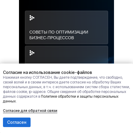
СОВЕТЫ ПО ОПТИМИЗАЦИИ
БИЗНЕС-ПРОЦЕССОВ
ПЛАН ВНЕДРЕНИЯ «АТОМА»
Согласие на использование cookie-файлов
В ВАШУ ИНФРАСТРУКТУРУ
Нажимая кнопку СОГЛАСЕН, Вы даете подтверждение, что свободно,
своей волей и в своем интересе даете согласие на обработку Ваших
персональных данных, в т.ч. с использованием систем сбора статистики,
файлов cookie, ip-адресе. Общие сведения об обработке персональных
данных содержатся в
Политике обработки и защиты персональных
данных
.
ПРЕЗЕНТАЦИЯ
ВОЗМОЖНОСТЕЙ ИИ НА ВАШИХ
Согласие для обратной связи
ЗАДАЧАХ
Согласен