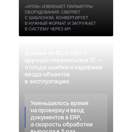
«АТОМ» ИЗВЛЕКАЕТ ПАРАМЕТРЫ
ОБОРУДОВАНИЯ, СВЕРЯЕТ
С ШАБЛОНОМ, КОНВЕРТИРУЕТ
В НУЖНЫЙ ФОРМАТ И ЗАГРУЖАЕТ
В СИСТЕМУ ЧЕРЕЗ API
Данные из КС-2 и КС-3
вручную переносили в 1С —
отсюда ошибки и задержки
ввода объектов
в эксплуатацию
Уменьшилось время
на проверку и ввод
документов в ERP,
а скорость обработки
выросла в 5 раз