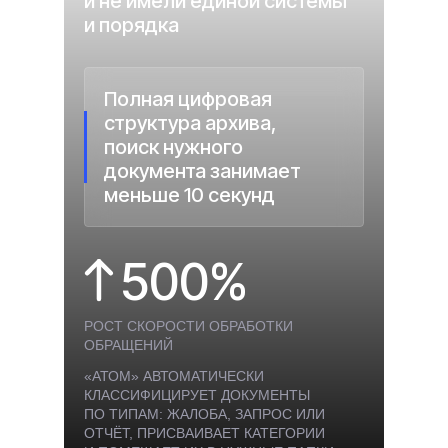
и не имели единой системы
и порядка
Полная цифровая
структура архива,
поиск нужного
документа занимает
меньше 10 секунд
500%
РОСТ СКОРОСТИ ОБРАБОТКИ
ОБРАЩЕНИЙ
«АТОМ» АВТОМАТИЧЕСКИ
КЛАССИФИЦИРУЕТ ДОКУМЕНТЫ
ПО ТИПАМ: ЖАЛОБА, ЗАПРОС ИЛИ
ОТЧЁТ, ПРИСВАИВАЕТ КАТЕГОРИИ